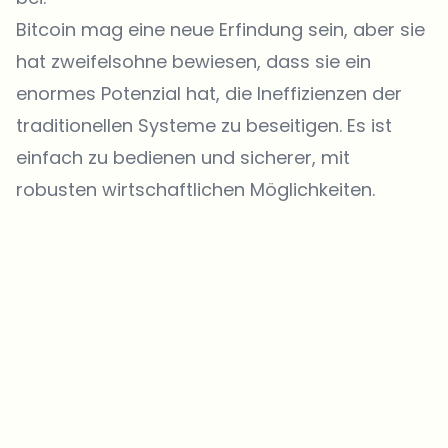
Bitcoin mag eine neue Erfindung sein, aber sie
hat zweifelsohne bewiesen, dass sie ein
enormes Potenzial hat, die Ineffizienzen der
traditionellen Systeme zu beseitigen. Es ist
einfach zu bedienen und sicherer, mit
robusten wirtschaftlichen Möglichkeiten.
Welche Themen sollen wir vertiefen?
Wähle aus, was dich aktuell beschäftigt. Deine Auswahl fließt direkt
in unsere Themenplanung ein.
Crypto-News, die wirklich Mehrwert bringen.
Wöchentlich. 60 Sekunden Lesezeit. Sorgfältig kuratiert von unserer
Redaktion — kein Hype, keine Werbe-Mails, kein Spam.