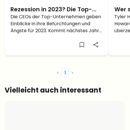
Rezession in 2023? Die Top-
Wer s
CEOs gewähren Einblicke
Die CEOs der Top-Unternehmen geben
Zwill
Tyler 
Einblicke in ihre Befürchtungen und
Howard
Ängste für 2023. Kommt nächstes Jahr
überze
die Rezession?
Das Le
Zwilli
Southh
gebore
Univer
[…]
<
1
>
Vielleicht auch interessant