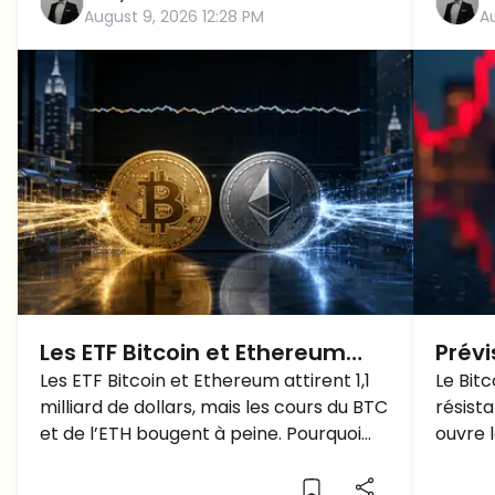
August 9, 2026 12:28 PM
A
Les ETF Bitcoin et Ethereum
Prévi
attirent 1,1 milliard de dollars –
Les ETF Bitcoin et Ethereum attirent 1,1
uniq
Le Bit
milliard de dollars, mais les cours du BTC
résist
pourquoi les cours restent-ils
gran
et de l’ETH bougent à peine. Pourquoi
ouvre 
stables ?
cette réaction limitée ?
promet