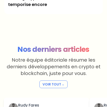
temporise encore
Camille Dubois
il y a 12 jours
Nos derniers articles
Notre équipe éditoriale résume les
derniers développements en crypto et
blockchain, juste pour vous.
VOIR TOUT
→
Rudy Fares
R