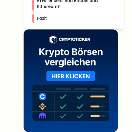
ETFs jenseits von Bitcoin und
Ethereum?
Fazit