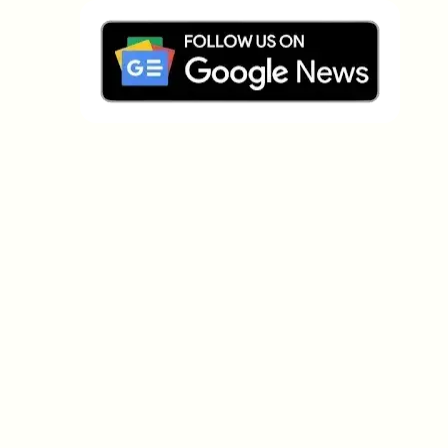
Welche Themen sollen wir vertiefen?
Wähle aus, was dich aktuell beschäftigt. Deine
Auswahl fließt direkt in unsere Themenplanung ein.
Crypto-News, die wirklich Mehrwert
bringen.
Wöchentlich. 60 Sekunden Lesezeit. Sorgfältig
kuratiert von unserer Redaktion — kein Hype, keine
Werbe-Mails, kein Spam.
Kein Spam
Datenschutzerklärung