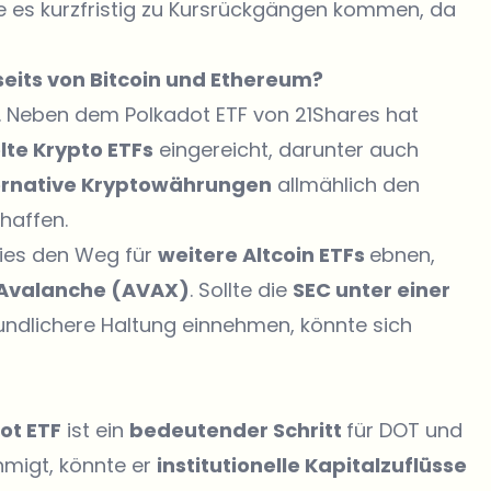
e es kurzfristig zu Kursrückgängen kommen, da
eits von Bitcoin und Ethereum?
nt. Neben dem Polkadot ETF von 21Shares hat
lte Krypto ETFs
eingereicht, darunter auch
ernative Kryptowährungen
allmählich den
haffen.
dies den Weg für
weitere Altcoin ETFs
ebnen,
r Avalanche (AVAX)
. Sollte die
SEC unter einer
undlichere Haltung einnehmen, könnte sich
ot ETF
ist ein
bedeutender Schritt
für DOT und
hmigt, könnte er
institutionelle Kapitalzuflüsse