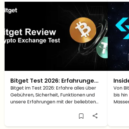
Bitget Test 2026: Erfahrungen,
Insid
Gebühren und Sicherheit der
Bitget im Test 2026: Erfahre alles über
Usi Z
Von Bi
Gebühren, Sicherheit, Funktionen und
bis hi
Krypto-Börse
Kryp
unsere Erfahrungen mit der beliebten
Massen
Krypto-Börse.
enthüll
Krypto