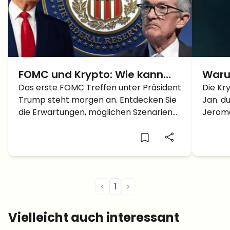
FOMC und Krypto: Wie kann
Waru
das erste FOMC Treffen unter
Das erste FOMC Treffen unter Präsident
Bitco
Die Kr
Trump steht morgen an. Entdecken Sie
Jan. d
Trump den Kryptomarkt
expl
die Erwartungen, möglichen Szenarien
Jerome
beeinflussen?
Ansa
und deren Einfluss auf die nächste
Check 
Bewegung des Kryptomarkts.
veränd
<
1
>
Vielleicht auch interessant