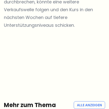
durchbrechen, könnte eine weitere
Verkaufswelle folgen und den Kurs in den
nächsten Wochen auf tiefere
Unterstützungsniveaus schicken.
Welche Themen sollen wir vertiefen?
Wähle aus, was dich aktuell beschäftigt. Deine Auswahl fließt direkt
in unsere Themenplanung ein.
Crypto-News, die wirklich Mehrwert bringen.
Wöchentlich. 60 Sekunden Lesezeit. Sorgfältig kuratiert von unserer
Redaktion — kein Hype, keine Werbe-Mails, kein Spam.
Kein Spam
Datenschutzerklärung
Mehr zum Thema
ALLE ANZEIGEN