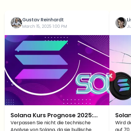
Gustav Reinhardt
L
March 15, 2025 1:00 PM
J
Solana Kurs Prognose 2025:
Solan
SOL Kursausbruch auf Neues
Verpassen Sie nicht die technische
SOL a
Wird d
Analyse von Solana, da sie bullische
auf 70