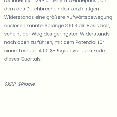
befindet sich XRP an einem Wendepunkt, an
dem das Durchbrechen des kurzfristigen
Widerstands eine größere Aufwärtsbewegung
auslösen könnte. Solange 3,10 $ als Basis hält,
scheint der Weg des geringsten Widerstands
nach oben zu führen, mit dem Potenzial für
einen Test der 4,00 $-Region vor dem Ende
dieses Quartals.
$XRP, $Ripple
Welche Themen sollen wir vertiefen?
Wähle aus, was dich aktuell beschäftigt. Deine Auswahl fließt direkt
in unsere Themenplanung ein.