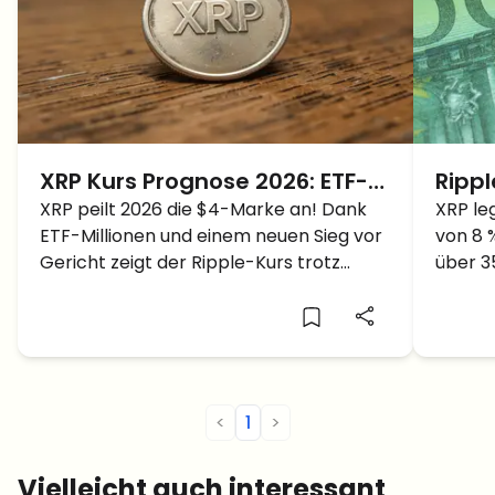
XRP Kurs Prognose 2026: ETF-
Rippl
Zuflüsse und Gerichts-Sieg
XRP peilt 2026 die $4-Marke an! Dank
wiede
XRP le
ETF-Millionen und einem neuen Sieg vor
von 8 
peilen $4 an
$3?
Gericht zeigt der Ripple-Kurs trotz
über 3
Marktwackler starke Nerven.
der Kur
die 3 
<
1
>
Vielleicht auch interessant