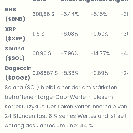
BNB
600,86 $
-6.44%
-5.15%
-30.
($BNB)
XRP
1,16 $
-6.03%
-9.50%
-36.
($XRP)
Solana
68,96 $
-7.96%
-14.77%
-44.
($SOL)
Dogecoin
0,08867 $
-5.36%
-9.69%
-24
($DOGE)
Solana (SOL) bleibt einer der am stärksten
betroffenen Large-Cap-Werte in diesem
Korrekturzyklus. Der Token verlor innerhalb von
24 Stunden fast 8 % seines Wertes und ist seit
Anfang des Jahres um über 44 %