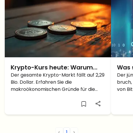
Krypto-Kurs heute: Warum
Was 
stürzt der Markt ab? BTC, ETH,
Der gesamte Krypto-Markt fällt auf 2,29
KRYP
Der jü
Bio. Dollar. Erfahren Sie die
bruch,
SOL und XRP Update
makroökonomischen Gründe für die
von Bi
Kursverluste bei Bitcoin, Ethereum und
wichti
Solana.
mehrer
sind di
<
1
>