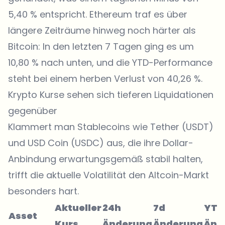
5,40 % entspricht. Ethereum traf es über
längere Zeiträume hinweg noch härter als
Bitcoin: In den letzten 7 Tagen ging es um
10,80 % nach unten, und die YTD-Performance
steht bei einem herben Verlust von 40,26 %.
Krypto Kurse sehen sich tieferen Liquidationen
gegenüber
Klammert man Stablecoins wie Tether (USDT)
und USD Coin (USDC) aus, die ihre Dollar-
Anbindung erwartungsgemäß stabil halten,
trifft die aktuelle Volatilität den Altcoin-Markt
besonders hart.
Aktueller
24h
7d
YTD
Asset
Kurs
Änderung
Änderung
Änd