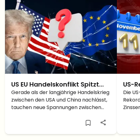
US EU Handelskonflikt Spitzt
US-R
Sich Zu Während US China
Gerade als der langjährige Handelskrieg
Tage
Die US
zwischen den USA und China nachlässt,
Rekord
Streit Abkühlt
Bitco
tauchen neue Spannungen zwischen
Zinsse
Märk
den USA und der Europäischen Union
quanti
auf. Mit Trumps Aussage, Europa sei
Krypto
„fieser als China“, steht der nächste
umgest
transatlantische Handelskonflikt schon
wissen