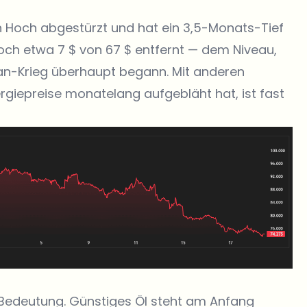
n Hoch abgestürzt und hat ein 3,5-Monats-Tief
r noch etwa 7 $ von 67 $ entfernt — dem Niveau,
an-Krieg überhaupt begann. Mit anderen
ergiepreise monatelang aufgebläht hat, ist fast
n Bedeutung. Günstiges Öl steht am Anfang