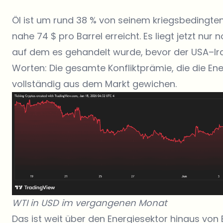
Öl ist um rund 38 % von seinem kriegsbedingte
nahe 74 $ pro Barrel erreicht. Es liegt jetzt nu
auf dem es gehandelt wurde, bevor der USA–Ir
Worten: Die gesamte Konfliktprämie, die die En
vollständig aus dem Markt gewichen.
WTI in USD im vergangenen Monat
Das ist weit über den Energiesektor hinaus vo