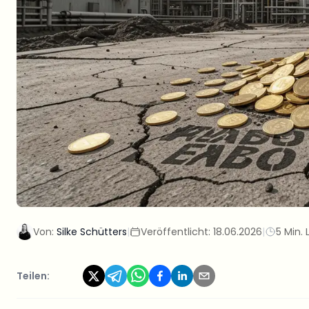
Von:
Silke Schütters
|
Veröffentlicht:
18.06.2026
|
5 Min. 
Teilen: