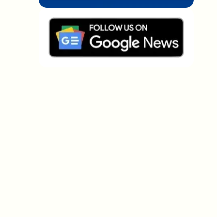
Welche Themen sollen wir vertiefen?
Wähle aus, was dich aktuell beschäftigt. Deine
Auswahl fließt direkt in unsere Themenplanung ein.
Crypto-News, die wirklich Mehrwert
bringen.
Wöchentlich. 60 Sekunden Lesezeit. Sorgfältig
kuratiert von unserer Redaktion — kein Hype, keine
Werbe-Mails, kein Spam.