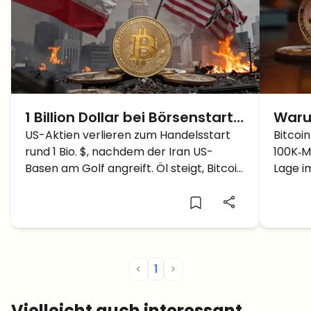
1 Billion Dollar bei Börsenstart
Warum
vernichtet – Iran greift US-
US-Aktien verlieren zum Handelsstart
100.0
Bitcoi
rund 1 Bio. $, nachdem der Iran US-
100K‑M
Basen an: Ist Krypto als
noch 
Basen am Golf angreift. Öl steigt, Bitcoin
Lage i
Nächstes dran?
gibt bereits nach – was das für Krypto
das ei
heißt.
Panik?
<
1
>
Vielleicht auch interessant