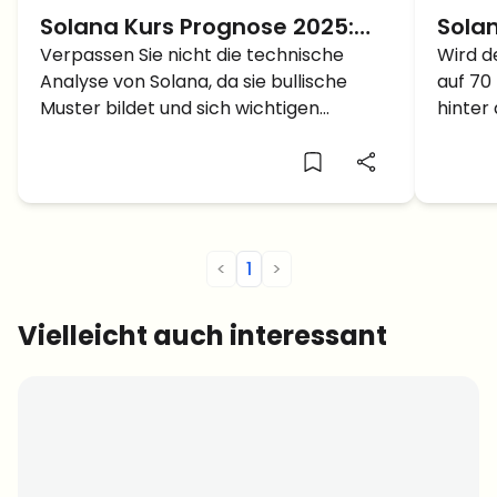
Solana Kurs Prognose 2025:
Solan
SOL Kursausbruch auf Neues
Verpassen Sie nicht die technische
SOL a
Wird d
Analyse von Solana, da sie bullische
auf 70
ATH durch Cup and Handle
komm
Muster bildet und sich wichtigen
hinter
Muster
Com
Unterstützungs- und
den Tr
Widerstandsniveaus nähert, was auf
Allzei
potenziell bedeutende SOL-
Preisbewegungen hindeutet.
<
1
>
Vielleicht auch interessant