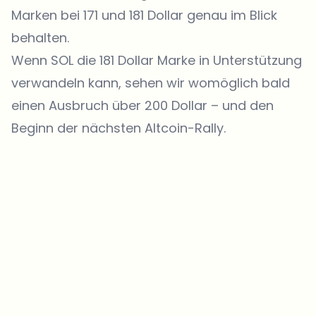
Marken bei 171 und 181 Dollar genau im Blick
behalten.
Wenn SOL die 181 Dollar Marke in Unterstützung
verwandeln kann, sehen wir womöglich bald
einen Ausbruch über 200 Dollar – und den
Beginn der nächsten Altcoin-Rally.
Welche Themen sollen wir vertiefen?
Wähle aus, was dich aktuell beschäftigt. Deine Auswahl fließt direkt
in unsere Themenplanung ein.
Crypto-News, die wirklich Mehrwert bringen.
Wöchentlich. 60 Sekunden Lesezeit. Sorgfältig kuratiert von unserer
Redaktion — kein Hype, keine Werbe-Mails, kein Spam.