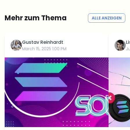
Kein Spam
Datenschutzerklärung
Mehr zum Thema
ALLE ANZEIGEN
Gustav Reinhardt
L
March 15, 2025 1:00 PM
J