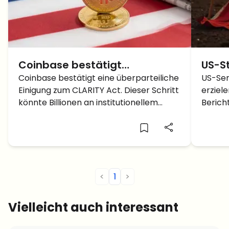
Coinbase bestätigt
US-St
überparteiliche Einigung über
Coinbase bestätigt eine überparteiliche
Mark
US-Sen
Einigung zum CLARITY Act. Dieser Schritt
erziel
wegweisendes US-Krypto-
Iran
könnte Billionen an institutionellem
Berich
Gesetz
Kapital freisetzen und den US-Krypto-
den Kr
Markt regulieren.
<
1
>
Vielleicht auch interessant