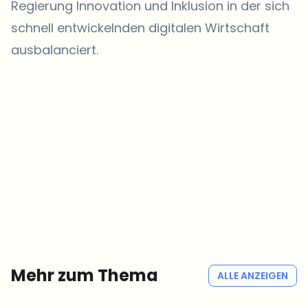
Regierung Innovation und Inklusion in der sich
schnell entwickelnden digitalen Wirtschaft
ausbalanciert.
Welche Themen sollen wir vertiefen?
Wähle aus, was dich aktuell beschäftigt. Deine Auswahl fließt direkt
in unsere Themenplanung ein.
Crypto-News, die wirklich Mehrwert bringen.
Wöchentlich. 60 Sekunden Lesezeit. Sorgfältig kuratiert von unserer
Redaktion — kein Hype, keine Werbe-Mails, kein Spam.
Kein Spam
Datenschutzerklärung
Mehr zum Thema
ALLE ANZEIGEN