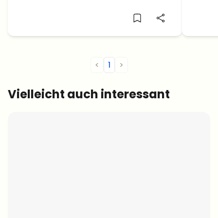
der BT
Allzei
<
1
>
Vielleicht auch interessant