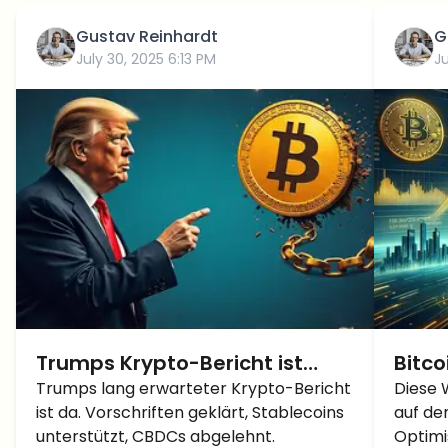
Gustav Reinhardt
G
July 30, 2025 6:13 PM
Ju
Trumps Krypto-Bericht ist
Bitco
gerade erschienen: Aber wo
Trumps lang erwarteter Krypto-Bericht
BTC 
Diese 
ist da. Vorschriften geklärt, Stablecoins
auf de
ist die Bitcoin-Reserve?
vor E
unterstützt, CBDCs abgelehnt.
Optimi