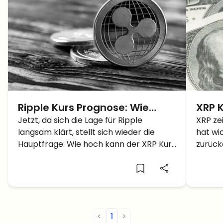
Ripple Kurs Prognose: Wie
XRP K
hoch wird XRP bis 2050
Jetzt, da sich die Lage für Ripple
Rippl
XRP ze
langsam klärt, stellt sich wieder die
hat wi
steigen?
Doll
Hauptfrage: Wie hoch kann der XRP Kurs
zurück
bis 2050 steigen?
war pu
Dollar 
<
1
>