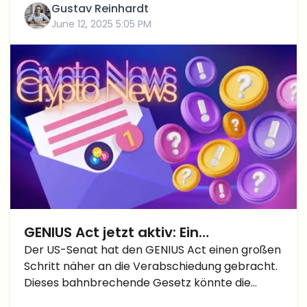
Gustav Reinhardt
June 12, 2025 5:05 PM
GENIUS Act jetzt aktiv: Ein
Wendepunkt für die
Der US-Senat hat den GENIUS Act einen großen
Schritt näher an die Verabschiedung gebracht.
Kryptoregulation und Stablecoins?
Dieses bahnbrechende Gesetz könnte die
Zukunft von Stablecoins, digitalen