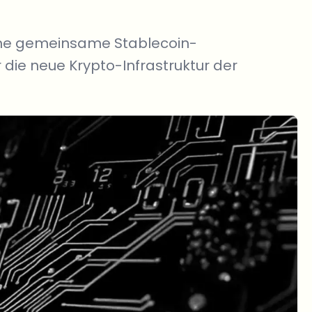
eine gemeinsame Stablecoin-
 die neue Krypto-Infrastruktur der