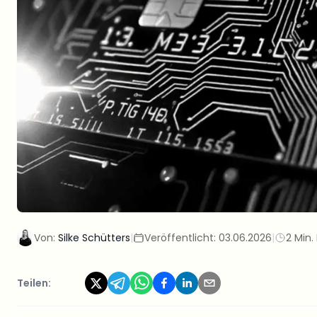
Von:
Silke Schütters
|
Veröffentlicht:
03.06.2026
|
2 Min.
Teilen: