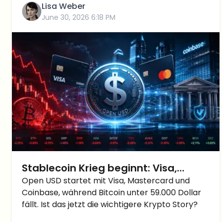
Lisa Weber
June 30, 2026 6:18 PM
Stablecoin Krieg beginnt: Visa,
Mastercard und Coinbase starten
Open USD startet mit Visa, Mastercard und
Coinbase, während Bitcoin unter 59.000 Dollar
Open USD, während Bitcoin crasht
fällt. Ist das jetzt die wichtigere Krypto Story?