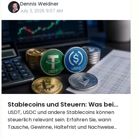
Dennis Weidner
July 3, 2026 9:07 AM
Stablecoins und Steuern: Was bei
USDT, USDC und Co. gilt
USDT, USDC und andere Stablecoins können
steuerlich relevant sein. Erfahren Sie, wann
Tausche, Gewinne, Haltefrist und Nachweise
wichtig werden.