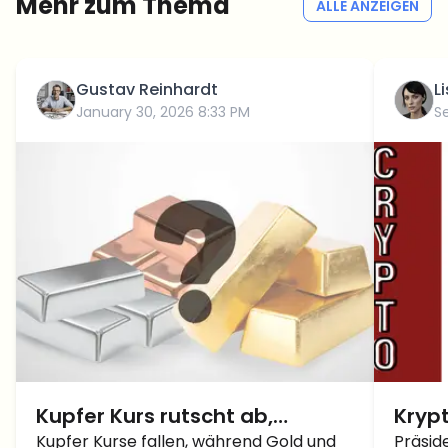
Mehr zum Thema
ALLE ANZEIGEN
Gustav Reinhardt
L
January 30, 2026 8:33 PM
S
Kupfer Kurs rutscht ab,
Kryp
während Gold und Silber
Kupfer Kurse fallen, während Gold und
Wird
Präsid