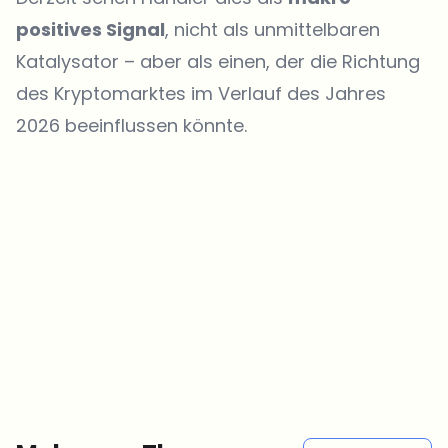
positives Signal
, nicht als unmittelbaren
Katalysator – aber als einen, der die Richtung
des Kryptomarktes im Verlauf des Jahres
2026 beeinflussen könnte.
Welche Themen sollen wir vertiefen?
Wähle aus, was dich aktuell beschäftigt. Deine Auswahl fließt direkt
in unsere Themenplanung ein.
Crypto-News, die wirklich Mehrwert bringen.
Wöchentlich. 60 Sekunden Lesezeit. Sorgfältig kuratiert von unserer
Redaktion — kein Hype, keine Werbe-Mails, kein Spam.
Kein Spam
Datenschutzerklärung