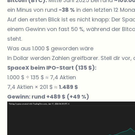
Bitcoin (BTC):
Mitte Juni 2025 bei rund
~105.0
ein Minus von rund
−38 %
in den letzten 12 Mona
Auf den ersten Blick ist es nicht knapp: Der S
einem Gewinn von fast 50 %, während der Bitco
steht.
Was aus 1.000 $ geworden wäre
In Dollar werden Zahlen greifbarer. Stell dir vor,
SpaceX beim IPO-Start (135 $):
1.000 $ ÷ 135 $ ≈ 7,4 Aktien
7,4 Aktien × 201 $ ≈
1.489 $
Gewinn: rund +489 $ (+49 %)