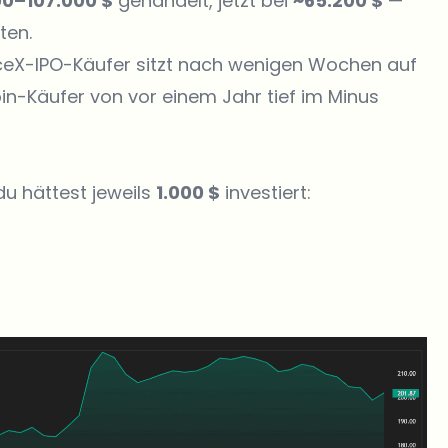
00–107.000 $
gehandelt, jetzt bei
~65.200 $
—
ten.
paceX-IPO-Käufer sitzt nach wenigen Wochen auf
in-Käufer von vor einem Jahr tief im Minus
 du hättest jeweils
1.000 $
investiert: