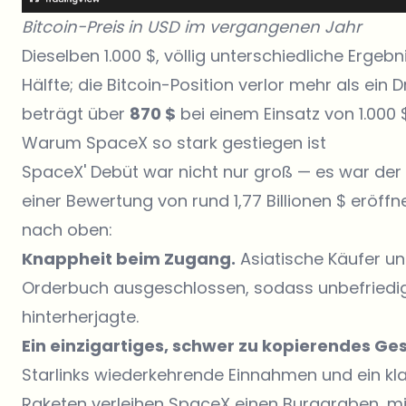
Bitcoin-Preis in USD im vergangenen Jahr
Dieselben 1.000 $, völlig unterschiedliche Erge
Hälfte; die Bitcoin-Position verlor mehr als ein D
beträgt über
870 $
bei einem Einsatz von 1.000 $
Warum SpaceX so stark gestiegen ist
SpaceX' Debüt war nicht nur groß — es war der
einer Bewertung von rund 1,77 Billionen $ eröff
nach oben:
Knappheit beim Zugang.
Asiatische Käufer un
Orderbuch ausgeschlossen, sodass unbefriedig
hinterherjagte.
Ein einzigartiges, schwer zu kopierendes Ge
Starlinks wiederkehrende Einnahmen und ein k
Raketen verleihen SpaceX einen Burggraben, m