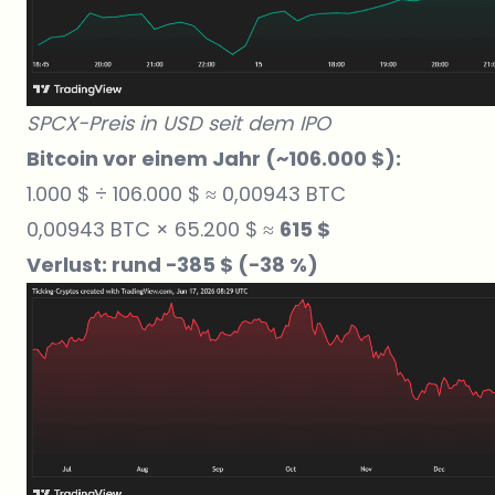
SPCX-Preis in USD seit dem IPO
Bitcoin vor einem Jahr (~106.000 $):
1.000 $ ÷ 106.000 $ ≈ 0,00943 BTC
0,00943 BTC × 65.200 $ ≈
615 $
Verlust: rund −385 $ (−38 %)