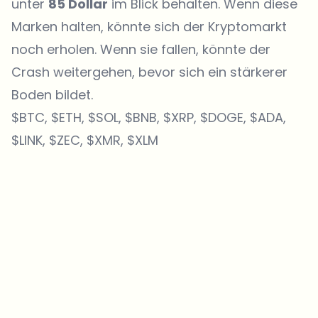
unter
85 Dollar
im Blick behalten. Wenn diese
Marken halten, könnte sich der Kryptomarkt
noch erholen. Wenn sie fallen, könnte der
Crash weitergehen, bevor sich ein stärkerer
Boden bildet.
$BTC, $ETH, $SOL, $BNB, $XRP, $DOGE, $ADA,
$LINK, $ZEC, $XMR, $XLM
Welche Themen sollen wir vertiefen?
Wähle aus, was dich aktuell beschäftigt. Deine Auswahl fließt direkt
in unsere Themenplanung ein.
Crypto-News, die wirklich Mehrwert bringen.
Wöchentlich. 60 Sekunden Lesezeit. Sorgfältig kuratiert von unserer
Redaktion — kein Hype, keine Werbe-Mails, kein Spam.