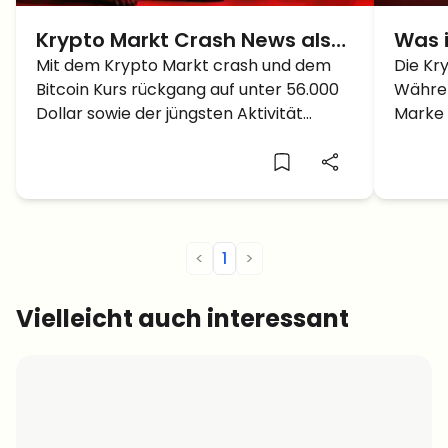
Krypto Markt Crash News als
Was 
BTC Kurs Absturz unter 56K
Mit dem Krypto Markt crash und dem
wie w
Die Kr
Bitcoin Kurs rückgang auf unter 56.000
Währen
auf 
Dollar sowie der jüngsten Aktivität
Marke 
brin
ruhender BTC Whale was kommt als
schwäc
Nächstes: eine Korrektur oder ein
„Decou
weiterer Absturz?
könnte
treiben
<
1
>
Vielleicht auch interessant