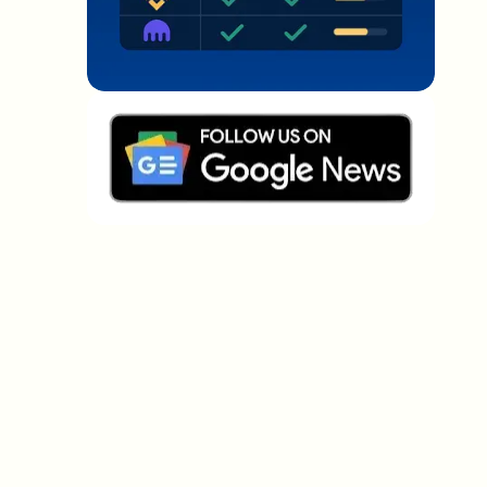
Welche Themen sollen wir vertiefen?
Wähle aus, was dich aktuell beschäftigt. Deine
Auswahl fließt direkt in unsere Themenplanung ein.
Crypto-News, die wirklich Mehrwert
bringen.