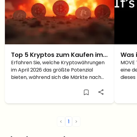
Top 5 Kryptos zum Kaufen im
Was 
April 2026: Erholung nach der
Erfahren Sie, welche Kryptowährungen
zu d
MOVE T
im April 2026 das größte Potenzial
eine d
Krise
bieten, während sich die Märkte nach
dieses
den geopolitischen Spannungen im
jüngst
Nahen Osten stabilisieren.
100 ge
<
1
>