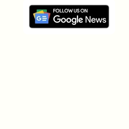
Welche Themen sollen wir vertiefen?
Wähle aus, was dich aktuell beschäftigt. Deine
Auswahl fließt direkt in unsere Themenplanung ein.
Crypto-News, die wirklich Mehrwert
bringen.
Wöchentlich. 60 Sekunden Lesezeit. Sorgfältig
kuratiert von unserer Redaktion — kein Hype, keine
Werbe-Mails, kein Spam.
Kein Spam
Datenschutzerklärung