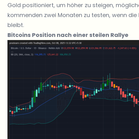
Gold positioniert, um höher zu steigen, möglic
kommenden zwei Monaten zu testen, wenn die E
bleibt.
Bitcoins Position nach einer steilen Rallye