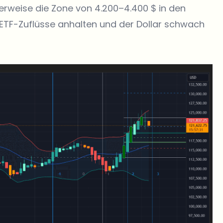
herweise die Zone von 4.200–4.400 $ in den
TF-Zuflüsse anhalten und der Dollar schwach