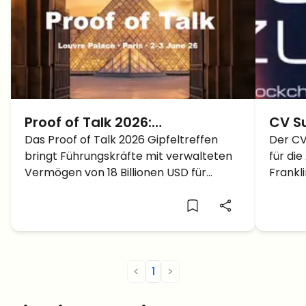
Proof of Talk 2026:
CV S
Institutionelle Entscheider
Das Proof of Talk 2026 Gipfeltreffen
in di
Der CV
bringt Führungskräfte mit verwalteten
für di
tagen in Paris
der F
Vermögen von 18 Billionen USD für
Frankl
digitale Assets nach Paris.
Partne
<
1
>