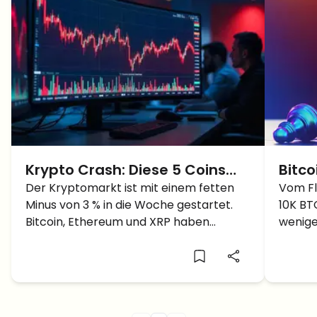
Krypto Crash: Diese 5 Coins
Bitco
sind in 24 Stunden heftig
Der Kryptomarkt ist mit einem fetten
Stun
Vom Fl
Minus von 3 % in die Woche gestartet.
10K BT
abgestürzt
Crash
Bitcoin, Ethereum und XRP haben
wenige
in 5 
verloren – doch fünf Altcoins sind richtig
Amtsei
abgeschmiert, einer davon sogar über
Effect
80 %.
jetzt f