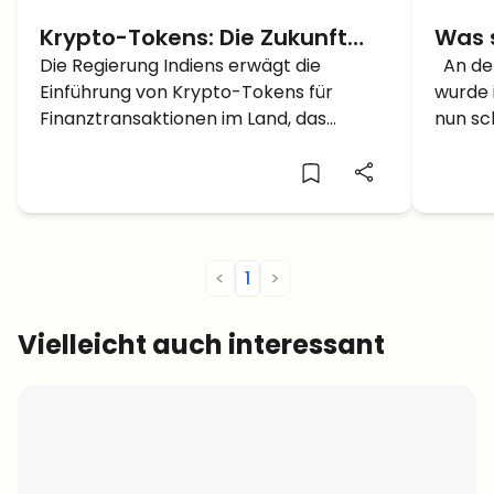
Krypto-Tokens: Die Zukunft
Was 
des indischen Krypto Markts
Die Regierung Indiens erwägt die
warum
An de
Einführung von Krypto-Tokens für
wurde i
Schw
Finanztransaktionen im Land, das
nun sch
bestehende Verbot von
die Of
Kryptowährungen bleibt bestehen.
hat en
eine V
für die
<
1
>
Vielleicht auch interessant