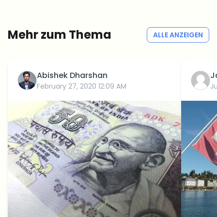
Kein Spam
Datenschutzerklärung
Mehr zum Thema
ALLE ANZEIGEN
Abishek Dharshan
J
February 27, 2020 12:09 AM
Ju