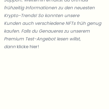
frühzeitig Informationen zu den neuesten
Krypto-Trends! So konnten unsere
Kunden
auch verschiedene NFTs früh genug
kaufen. Falls du Genaueres zu unserem
Premium Test-Angebot lesen willst,
dann
klicke hier!
Welche Themen sollen wir vertiefen?
Wähle aus, was dich aktuell beschäftigt. Deine Auswahl fließt direkt
in unsere Themenplanung ein.
Crypto-News, die wirklich Mehrwert bringen.
Wöchentlich. 60 Sekunden Lesezeit. Sorgfältig kuratiert von unserer
Redaktion — kein Hype, keine Werbe-Mails, kein Spam.