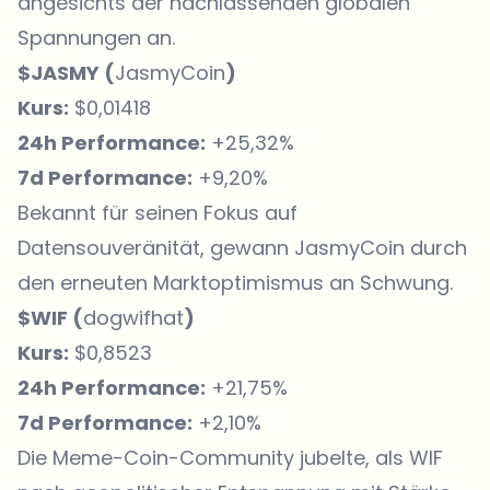
angesichts der nachlassenden globalen
Spannungen an.
$JASMY (
JasmyCoin
)
Kurs:
$0,01418
24h Performance:
+25,32%
7d Performance:
+9,20%
Bekannt für seinen Fokus auf
Datensouveränität, gewann JasmyCoin durch
den erneuten Marktoptimismus an Schwung.
$WIF (
dogwifhat
)
Kurs:
$0,8523
24h Performance:
+21,75%
7d Performance:
+2,10%
Die Meme-Coin-Community jubelte, als WIF