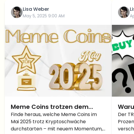
Lisa Weber
L
May 5, 2025 9:00 AM
Ap
Meme Coins trotzen dem
Waru
Marktcrash: Ausblick für Mai
Finde heraus, welche Meme Coins im
Kurs 
Der TR
Mai 2025 trotz Kryptoschwäche
Prozen
2025 und Prognose für Q2
gest
durchstarten – mit neuem Momentum,
versch