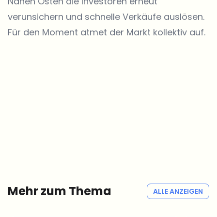
Nahen Osten die Investoren erneut
verunsichern und schnelle Verkäufe auslösen.
Für den Moment atmet der Markt kollektiv auf.
Welche Themen sollen wir vertiefen?
Wähle aus, was dich aktuell beschäftigt. Deine Auswahl fließt direkt
in unsere Themenplanung ein.
Crypto-News, die wirklich Mehrwert bringen.
Wöchentlich. 60 Sekunden Lesezeit. Sorgfältig kuratiert von unserer
Redaktion — kein Hype, keine Werbe-Mails, kein Spam.
Kein Spam
Datenschutzerklärung
Mehr zum Thema
ALLE ANZEIGEN