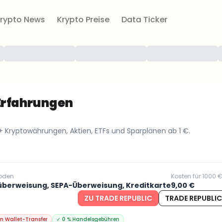
rypto News
Krypto Preise
Data Ticker
 Erfahrungen
 Kryptowährungen, Aktien, ETFs und Sparplänen ab 1 €.
oden
Kosten für 1000 
überweisung, SEPA-Überweisung, Kreditkarte
9,00 €
ZU TRADE REPUBLIC
TRADE REPUBLIC
in Wallet-Transfer
✓
0 % Handelsgebühren