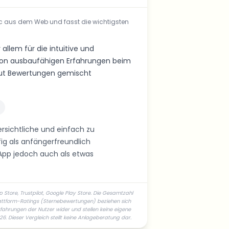
ic aus dem Web und fasst die wichtigsten
llem für die intuitive und
r von ausbaufähigen Erfahrungen beim
aut Bewertungen gemischt
ersichtliche und einfach zu
g als anfängerfreundlich
e App jedoch auch als etwas
Store, Trustpilot, Google Play Store. Die Gesamtzahl
lattform-Ratings (Sternebewertungen) beziehen sich
fahrungen der Nutzer wider und stellen keine eigene
. Dieser Vergleich stellt keine Anlageberatung dar.