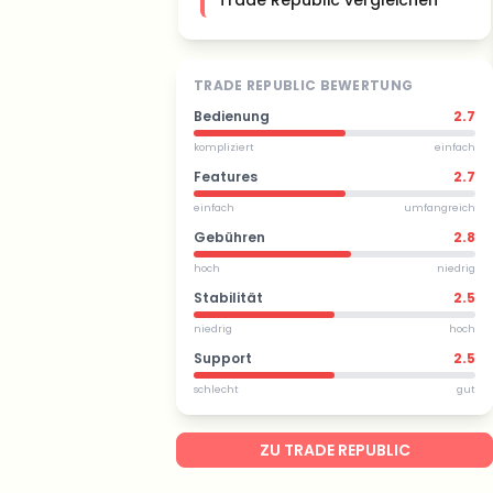
Trade Republic vergleichen
TRADE REPUBLIC BEWERTUNG
Bedienung
2.7
kompliziert
einfach
Features
2.7
einfach
umfangreich
Gebühren
2.8
hoch
niedrig
Stabilität
2.5
niedrig
hoch
Support
2.5
schlecht
gut
ZU TRADE REPUBLIC