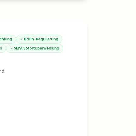
zahlung
✓
BaFin-Regulierung
Fs
✓
SEPA Sofortüberweisung
nd