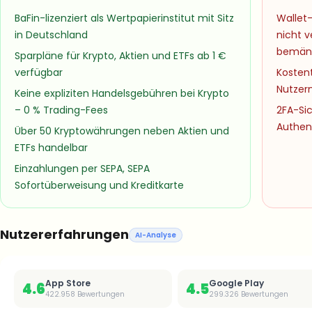
BaFin-lizenziert als Wertpapierinstitut mit Sitz
Wallet-
in Deutschland
nicht v
bemän
Sparpläne für Krypto, Aktien und ETFs ab 1 €
verfügbar
Kosten
Nutzer
Keine expliziten Handelsgebühren bei Krypto
– 0 % Trading-Fees
2FA-Sic
Authen
Über 50 Kryptowährungen neben Aktien und
ETFs handelbar
Einzahlungen per SEPA, SEPA
Sofortüberweisung und Kreditkarte
Nutzererfahrungen
AI-Analyse
App Store
Google Play
4.6
4.5
422.958
Bewertungen
299.326
Bewertungen