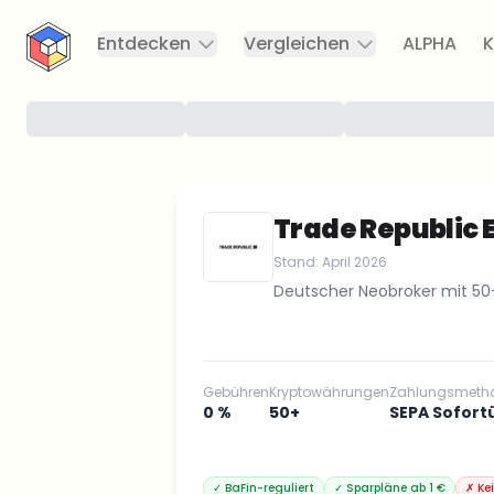
CryptoTicker
Entdecken
Vergleichen
ALPHA
K
Trade Republic
Stand:
April 2026
Deutscher Neobroker mit 50+
Gebühren
Kryptowährungen
Zahlungsmeth
0 %
50+
SEPA Sofort
✓
BaFin-reguliert
✓
Sparpläne ab 1 €
✗
Ke