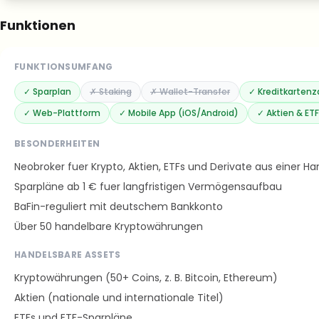
Funktionen
FUNKTIONSUMFANG
✓
Sparplan
✗
Staking
✗
Wallet-Transfer
✓
Kreditkarten
✓
Web-Plattform
✓
Mobile App (iOS/Android)
✓
Aktien & ET
BESONDERHEITEN
Neobroker fuer Krypto, Aktien, ETFs und Derivate aus einer Ha
Sparpläne ab 1 € fuer langfristigen Vermögensaufbau
BaFin-reguliert mit deutschem Bankkonto
Über 50 handelbare Kryptowährungen
HANDELSBARE ASSETS
Kryptowährungen (50+ Coins, z. B. Bitcoin, Ethereum)
Aktien (nationale und internationale Titel)
ETFs und ETF-Sparpläne