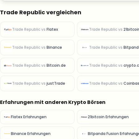
Trade Republic vergleichen
Trade Republic
vs
Flatex
Trade Republic
vs
21bitcoi
Trade Republic
vs
Binance
Trade Republic
vs
Bitpanda Fu
Trade Republic
vs
Bitcoin.de
Trade Republic
vs
crypto.
Trade Republic
vs
justTrade
Trade Republic
vs
Coinba
Erfahrungen mit anderen Krypto Börsen
Flatex Erfahrungen
21bitcoin Erfahrungen
Binance Erfahrungen
Bitpanda Fusion Erfahrung