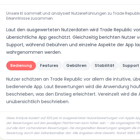
Unsere KI sammelt und analysiert Nutzererfahrungen zu Trade Republ
Erkenntnisse zusammen.
Laut den ausgewerteten Nutzerdaten wird Trade Republic vor a
übersichtliche App geschätzt. Gleichzeitig berichten Nutze
Support, während Gebühren und einzelne Aspekte der App l
wahrgenommen werden.
Bedienung
Features
Gebühren
Stabilität
Support
Nutzer schätzen an Trade Republic vor allem die intuitive, üb
bedienende App. Laut Bewertungen wird die Anwendung häufi
beschrieben, was den Einstieg erleichtert. Vereinzelt wird di
unübersichtlich beschrieben.
Diese Analyse basiert auf 929 per KI ausgewerteten Nutzerbewertungen von Apple App 
der Bewertungen auf den jeweiligen Plattformen kann höher sein — die angezeigten P
auf alle dort vorhandenen Bewertungen. Die dargestellten Bewertungen spiegeln die Er
Bewertung durch den Seitenbetreiber dar. Alle Angaben ohne Gewähr. Stand: März 2026