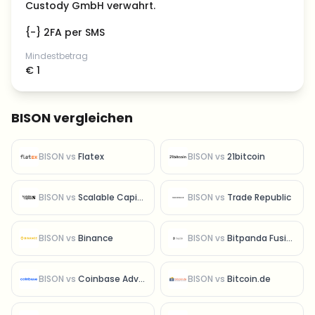
Custody GmbH verwahrt.
{-} 2FA per SMS
Mindestbetrag
€ 1
BISON vergleichen
BISON
vs
Flatex
BISON
vs
21bitcoin
BISON
vs
Scalable Capital
BISON
vs
Trade Republic
BISON
vs
Binance
BISON
vs
Bitpanda Fusion
BISON
vs
Coinbase Advanced
BISON
vs
Bitcoin.de