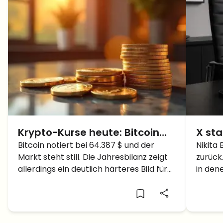
Krypto-Kurse heute: Bitcoin
X sta
hält die 64.000 $, Hyperliquid
Bitcoin notiert bei 64.387 $ und der
Krypt
Nikita 
Markt steht still. Die Jahresbilanz zeigt
zurück
verdoppelt sich im
der 
allerdings ein deutlich härteres Bild für
in den
Jahresverlauf
die meisten Altcoins.
mit Vi
eine e