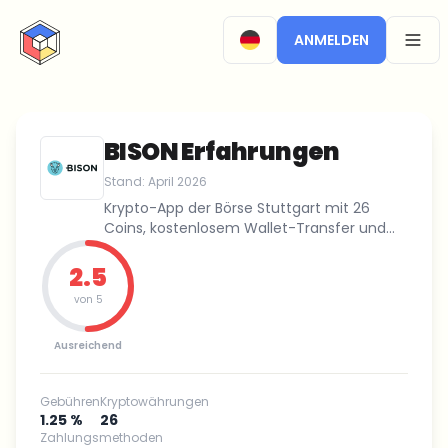
CryptoTicker
ANMELDEN
OPEN
BISON Erfahrungen
Stand:
April 2026
Krypto-App der Börse Stuttgart mit 26
Coins, kostenlosem Wallet-Transfer und
Steuerreport.
2.5
von 5
Ausreichend
Gebühren
Kryptowährungen
1.25 %
26
Zahlungsmethoden