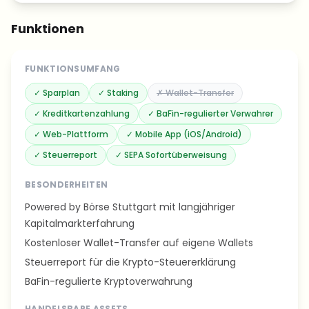
Funktionen
FUNKTIONSUMFANG
✓
Sparplan
✓
Staking
✗
Wallet-Transfer
✓
Kreditkartenzahlung
✓
BaFin-regulierter Verwahrer
✓
Web-Plattform
✓
Mobile App (iOS/Android)
✓
Steuerreport
✓
SEPA Sofortüberweisung
BESONDERHEITEN
Powered by Börse Stuttgart mit langjähriger
Kapitalmarkterfahrung
Kostenloser Wallet-Transfer auf eigene Wallets
Steuerreport für die Krypto-Steuererklärung
BaFin-regulierte Kryptoverwahrung
HANDELSBARE ASSETS