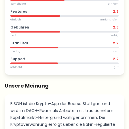
kompliziert
einfach
Features
2.3
einfach
umfangreich
Gebühren
2.3
hoch
niedrig
Stabilität
2.2
niedrig
hoch
Support
2.2
schlecht
gut
Unsere Meinung
BISON ist die Krypto-App der Boerse Stuttgart und
wird im DACH-Raum als Anbieter mit traditionellem
Kapitalmarkt-Hintergrund wahrgenommen. Die
Kryptoverwahrung erfolgt ueber die BaFin-regulierte