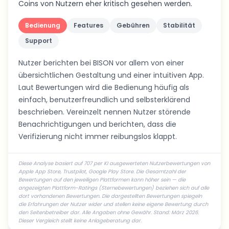
Coins von Nutzern eher kritisch gesehen werden.
Bedienung
Features
Gebühren
Stabilität
Support
Nutzer berichten bei BISON vor allem von einer
übersichtlichen Gestaltung und einer intuitiven App.
Laut Bewertungen wird die Bedienung häufig als
einfach, benutzerfreundlich und selbsterklärend
beschrieben. Vereinzelt nennen Nutzer störende
Benachrichtigungen und berichten, dass die
Verifizierung nicht immer reibungslos klappt.
Diese Analyse basiert auf 707 per KI ausgewerteten Nutzerbewertungen von
Apple App Store, Trustpilot, Google Play Store. Die Gesamtzahl der
Bewertungen auf den jeweiligen Plattformen kann höher sein — die
angezeigten Plattform-Ratings (Sternebewertungen) beziehen sich auf alle
dort vorhandenen Bewertungen. Die dargestellten Bewertungen spiegeln
die Erfahrungen der Nutzer wider und stellen keine eigene Bewertung durch
den Seitenbetreiber dar. Alle Angaben ohne Gewähr. Stand: März 2026.
Dieser Vergleich stellt keine Anlageberatung dar.