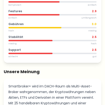
kompliziert
einfach
Features
2.9
einfach
umfangreich
Gebühren
3.0
hoch
niedrig
Stabilität
2.5
niedrig
hoch
Support
2.5
schlecht
gut
Unsere Meinung
Smartbroker+ wird im DACH-Raum als Multi-Asset-
Broker wahrgenommen, der Kryptowährungen neben
Aktien, ETFs und Derivaten in einer Plattform vereint.
Mit 25 handelbaren Kryptowährungen und einer