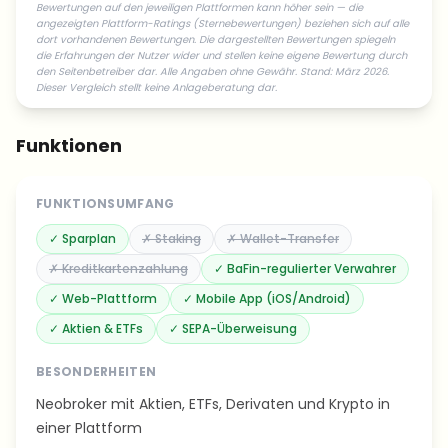
Bewertungen auf den jeweiligen Plattformen kann höher sein — die
angezeigten Plattform-Ratings (Sternebewertungen) beziehen sich auf alle
dort vorhandenen Bewertungen. Die dargestellten Bewertungen spiegeln
die Erfahrungen der Nutzer wider und stellen keine eigene Bewertung durch
den Seitenbetreiber dar. Alle Angaben ohne Gewähr. Stand: März 2026.
Dieser Vergleich stellt keine Anlageberatung dar.
Funktionen
FUNKTIONSUMFANG
✓
Sparplan
✗
Staking
✗
Wallet-Transfer
✗
Kreditkartenzahlung
✓
BaFin-regulierter Verwahrer
✓
Web-Plattform
✓
Mobile App (iOS/Android)
✓
Aktien & ETFs
✓
SEPA-Überweisung
BESONDERHEITEN
Neobroker mit Aktien, ETFs, Derivaten und Krypto in
einer Plattform