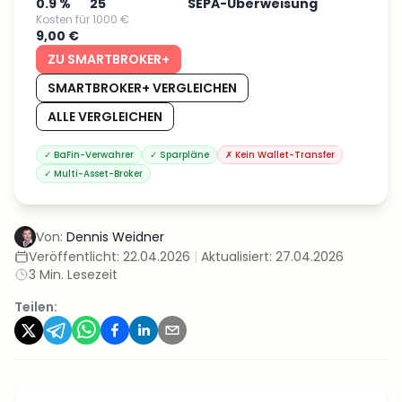
0.9 %
25
SEPA-Überweisung
Kosten für 1000 €
9,00 €
ZU SMARTBROKER+
SMARTBROKER+ VERGLEICHEN
ALLE VERGLEICHEN
✓
BaFin-Verwahrer
✓
Sparpläne
✗
Kein Wallet-Transfer
✓
Multi-Asset-Broker
Von:
Dennis Weidner
Veröffentlicht:
22.04.2026
|
Aktualisiert:
27.04.2026
3
Min. Lesezeit
Teilen: