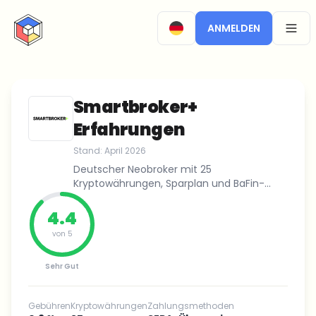
CryptoTicker
ANMELDEN
OPEN
Smartbroker+
Erfahrungen
Stand:
April 2026
Deutscher Neobroker mit 25
Kryptowährungen, Sparplan und BaFin-
lizenziertem Kryptoverwahrer.
4.4
von 5
Sehr Gut
Gebühren
Kryptowährungen
Zahlungsmethoden