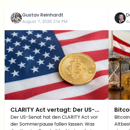
Gustav Reinhardt
D
August 7, 2026 2:14 PM
A
CLARITY Act vertagt: Der US-
Bitco
Senat lässt die Krypto-
Der US-Senat hat den CLARITY Act vor
in Ös
Bitcoi
der Sommerpause fallen lassen. Was
Altbes
Branche weiter warten