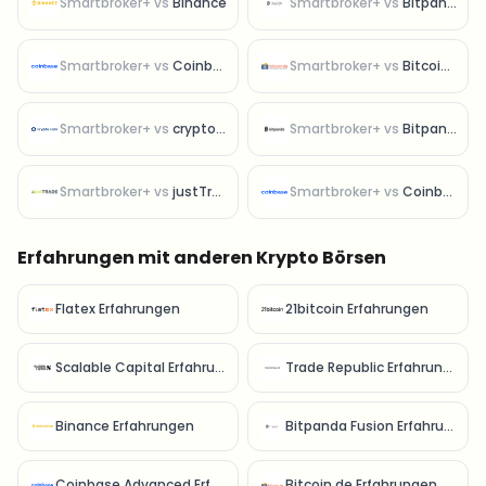
Smartbroker+
vs
Binance
Smartbroker+
vs
Bitpanda Fusion
Smartbroker+
vs
Coinbase Advanced
Smartbroker+
vs
Bitcoin.de
Smartbroker+
vs
crypto.com
Smartbroker+
vs
Bitpanda
Smartbroker+
vs
justTrade
Smartbroker+
vs
Coinbase
Erfahrungen mit anderen Krypto Börsen
Flatex Erfahrungen
21bitcoin Erfahrungen
Scalable Capital Erfahrungen
Trade Republic Erfahrungen
Binance Erfahrungen
Bitpanda Fusion Erfahrungen
Coinbase Advanced Erfahrungen
Bitcoin.de Erfahrungen