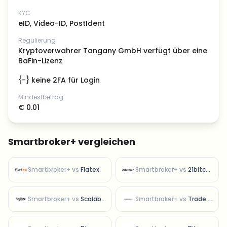
KYC
eID, Video-ID, PostIdent
Regulierung
Kryptoverwahrer Tangany GmbH verfügt über eine
BaFin-Lizenz
{-} keine 2FA für Login
Mindestbetrag
€ 0.01
Smartbroker+ vergleichen
Smartbroker+
vs
Flatex
Smartbroker+
vs
21bitcoin
Smartbroker+
vs
Scalable Capital
Smartbroker+
vs
Trade Republic