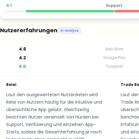
4.1
Support
Nutzererfahrungen
AI-Analyse
4.6
App Store
4.2
Google Play
4.0
Trustpilot
Relai
Trade Re
Laut den ausgewerteten Nutzerdaten wird
Laut de
Relai von Nutzern häufig für die intuitive und
Trade Re
übersichtliche App gelobt. Gleichzeitig
übersich
berichten Nutzer vereinzelt von Hürden bei
bericht
Support, Verifizierung und einzelnen App-
Erfahru
Starts, sodass die Gesamterfahrung je nach
und einz