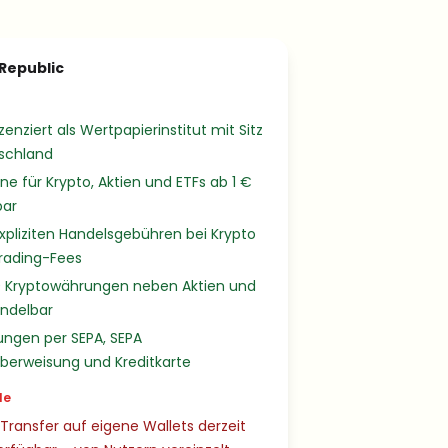
Republic
izenziert als Wertpapierinstitut mit Sitz
tschland
ne für Krypto, Aktien und ETFs ab 1 €
bar
xpliziten Handelsgebühren bei Krypto
Trading-Fees
0 Kryptowährungen neben Aktien und
andelbar
ungen per SEPA, SEPA
berweisung und Kreditkarte
le
Transfer auf eigene Wallets derzeit