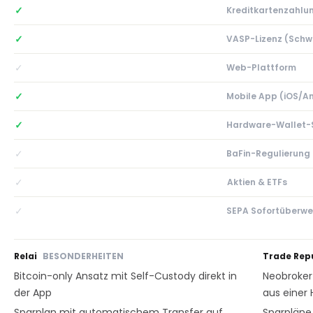
✓
Kreditkartenzahlu
✓
VASP-Lizenz (Schw
✓
Web-Plattform
✓
Mobile App (iOS/A
✓
Hardware-Wallet-
✓
BaFin-Regulierung
✓
Aktien & ETFs
✓
SEPA Sofortüberwe
Relai
BESONDERHEITEN
Trade Rep
Bitcoin-only Ansatz mit Self-Custody direkt in
Neobroker 
der App
aus einer
Sparplan mit automatischem Transfer auf
Sparpläne 