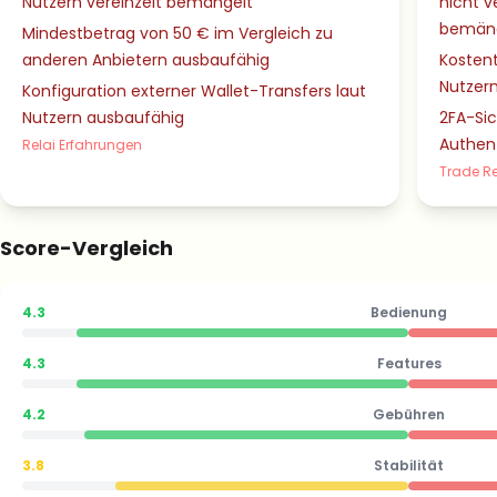
Nutzern vereinzelt bemängelt
nicht v
bemäng
Mindestbetrag von 50 € im Vergleich zu
anderen Anbietern ausbaufähig
Kostent
Nutzer
Konfiguration externer Wallet-Transfers laut
Nutzern ausbaufähig
2FA-Sic
Authent
Relai Erfahrungen
Trade R
Score-Vergleich
4.3
Bedienung
4.3
Features
4.2
Gebühren
3.8
Stabilität