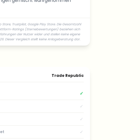
ungen gemischt wahrgenommen
tore, Trustpilot, Google Play Store. Die Gesamtzahl
lattform-Ratings (Sternebewertungen) beziehen sich
fahrungen der Nutzer wider und stellen keine eigene
. Dieser Vergleich stellt keine Anlageberatung dar.
Trade Republic
✓
✓
✓
✓
et