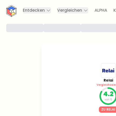
CryptoTicker
Entdecken
Vergleichen
ALPHA
K
Relai
Vergleichssie
4.2
von 5
ZU RELAI