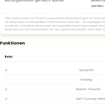
Nutzungssituation gemischt ausfällt.
Bewert
werden.
Diese Analyse basiert auf 272 per KI ausgewerteten Nutzerbewertungen von Apple App S
der Bewertungen auf den jeweiligen Plattformen kann höher sein — die angezeigten P
auf alle dort vorhandenen Bewertungen. Die dargestellten Bewertungen spiegeln die Er
Bewertung durch den Seitenbetreiber dar. Alle Angaben ohne Gewähr. Stand: März 2026
Funktionen
Relai
✓
Sparplan
✓
Staking
✓
Wallet-Transfer
✓
Self-Custody-Wall