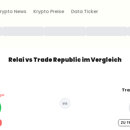
rypto News
Krypto Preise
Data Ticker
Relai vs Trade Republic im Vergleich
Tra
ger
vs
ZU T