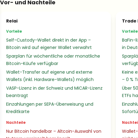
Vor- und Nachteile
Relai
Trade 
Vorteile
Vorteile
Self-Custody-Wallet direkt in der App –
BaFin-l
Bitcoin wird auf eigener Wallet verwahrt
in Deu
Sparplan für wöchentliche oder monatliche
Sparplä
Bitcoin-Käufe verfügbar
verfüg
Wallet-Transfer auf eigene und externe
Keine e
Wallets (inkl. Hardware-Wallets) möglich
– 0 % 
VASP-Lizenz in der Schweiz und MiCAR-Lizenz
Über 5
beantragt
ETFs h
Einzahlungen per SEPA-Überweisung und
Einzahl
Kreditkarte
Sofortü
Nachteile
Nachtei
Nur Bitcoin handelbar – Altcoin-Auswahl von
Wallet-