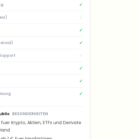
✓
ng
✓
eiz)
✓
✓
ndroid)
✓
Support
✓
✓
✓
isung
ublic
BESONDERHEITEN
fuer Krypto, Aktien, ETFs und Derivate
 Hand
ab 1 € fuer langfristigen