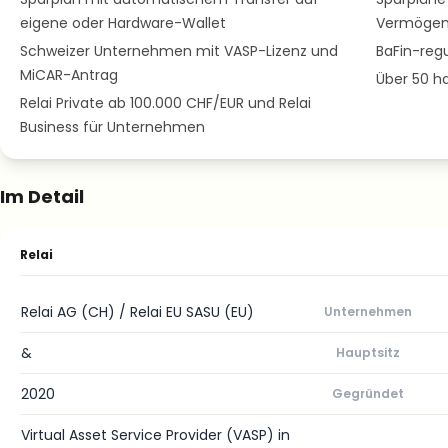
eigene oder Hardware-Wallet
Vermögen
Schweizer Unternehmen mit VASP-Lizenz und
BaFin-reg
MiCAR-Antrag
Über 50 h
Relai Private ab 100.000 CHF/EUR und Relai
Business für Unternehmen
Im Detail
Relai
Relai AG (CH) / Relai EU SASU (EU)
Unternehmen
&
Hauptsitz
2020
Gegründet
Virtual Asset Service Provider (VASP) in