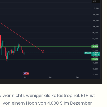
5 war nichts weniger als
katastrophal
. ETH ist
t, von einem Hoch von 4.000 $ im Dezember