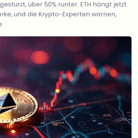
gestürzt, über 50% runter. ETH hängt jetzt
arke, und die Krypto-Experten warnen,
e.