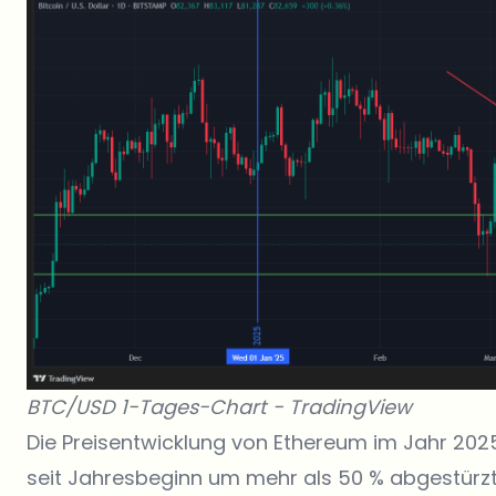
BTC/USD 1-Tages-Chart -
TradingView
Die Preisentwicklung von Ethereum im Jahr 202
seit Jahresbeginn um mehr als 50 % abgestürz