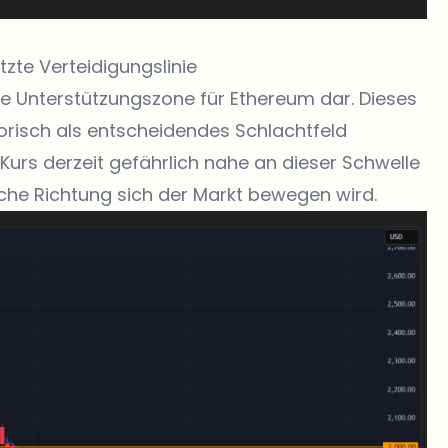
tzte Verteidigungslinie
arke Unterstützungszone für Ethereum dar. Dieses
orisch als entscheidendes Schlachtfeld
Kurs derzeit gefährlich nahe an dieser Schwelle
che Richtung sich der Markt bewegen wird.