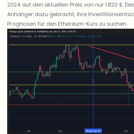
2024 auf den aktuellen Preis von nur 1.820 $. 
Anhänger dazu gebracht, ihre Investitionsentsc
Prognosen für den Ethereum-Kurs zu suchen.