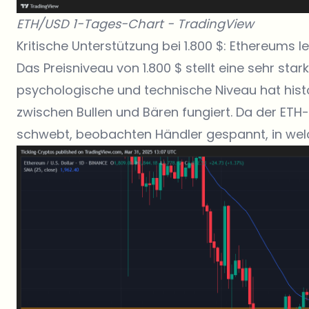
ETH/USD 1-Tages-Chart -
TradingView
Kritische Unterstützung bei 1.800 $: Ethereums le
Das Preisniveau von 1.800 $ stellt eine sehr st
psychologische und technische Niveau hat hist
zwischen Bullen und Bären fungiert. Da der ETH-
schwebt, beobachten Händler gespannt, in wel