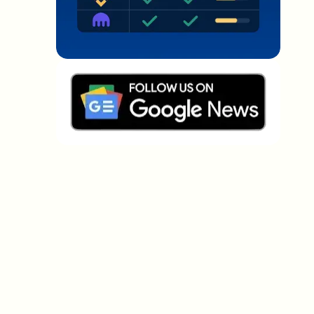
Welche Themen sollen wir vertiefen?
Wähle aus, was dich aktuell beschäftigt. Deine
Auswahl fließt direkt in unsere Themenplanung ein.
Crypto-News, die wirklich Mehrwert
bringen.