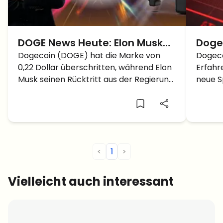
DOGE News Heute: Elon Musk
Doge
Rücktritt, Kongresskürzungen
Dogecoin (DOGE) hat die Marke von
DOGE
Dogeco
0,22 Dollar überschritten, während Elon
Erfahr
und DOGE Kurs auf dem Weg
$ Ma
Musk seinen Rücktritt aus der Regierung
neue S
zu 1 Dollar?
bekanntgab und der Kongress DOGE,
2026 b
steht der Kurs vor dem Sprung auf 1
Dollar im Juni?
<
1
>
Vielleicht auch interessant