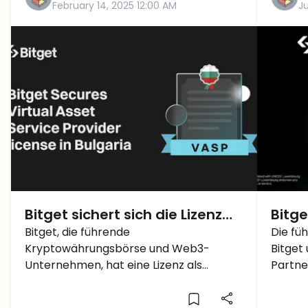
February 14, 2025 12:00 AM
J
Bitget sichert sich die Lizenz
Bitge
als Virtual Asset Service
Bitget, die führende
Chan
Die fü
Kryptowährungsbörse und Web3-
Bitget
Provider in Bulgarien
300.
Unternehmen, hat eine Lizenz als
Partne
Bloc
Anbieter virtueller Vermögenswerte
und te
ermö
(VASP) von der Nationalen
Mädch