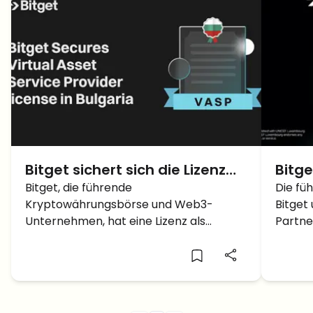
Bitget sichert sich die Lizenz
Bitge
als Virtual Asset Service
Bitget, die führende
Chan
Die fü
Kryptowährungsbörse und Web3-
Bitget
Provider in Bulgarien
300.
Unternehmen, hat eine Lizenz als
Partne
Bloc
Anbieter virtueller Vermögenswerte
und te
ermö
(VASP) von der Nationalen
Mädch
Einnahmenagentur Bulgariens erhalten.