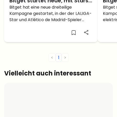
Bitget startet neue, mit Stars
Bitge
besetzte Videoserie mit
Bitget hat eine neue dreiteilige
Werb
Bitget
Kampagne gestartet, in der der LALIGA-
Kampag
LALIGA-Star Julián Alvarez
Star
Star und Atlético de Madrid-Spieler
elektr
Julián Alvarez im Mittelpunkt steht.
im Mit
Diese Kampagne vereint erstklassiges
Fußballtalent und Handelstechnologie.
<
1
>
Vielleicht auch interessant