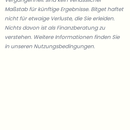
Maßstab für künftige Ergebnisse. Bitget haftet
nicht für etwaige Verluste, die Sie erleiden.
Nichts davon ist als Finanzberatung zu
verstehen. Weitere Informationen finden Sie
in unseren
Nutzungsbedingungen
.
Welche Themen sollen wir vertiefen?
Wähle aus, was dich aktuell beschäftigt. Deine Auswahl fließt direkt
in unsere Themenplanung ein.
Crypto-News, die wirklich Mehrwert bringen.
Wöchentlich. 60 Sekunden Lesezeit. Sorgfältig kuratiert von unserer
Redaktion — kein Hype, keine Werbe-Mails, kein Spam.
Kein Spam
Datenschutzerklärung