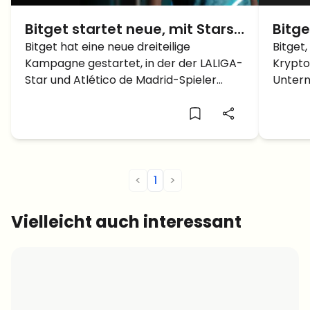
Bitget startet neue, mit Stars
Bitge
besetzte Videoserie mit
Bitget hat eine neue dreiteilige
als V
Bitget,
Kampagne gestartet, in der der LALIGA-
Krypt
LALIGA-Star Julián Alvarez
Provi
Star und Atlético de Madrid-Spieler
Untern
Julián Alvarez im Mittelpunkt steht.
Anbiet
Diese Kampagne vereint erstklassiges
(VASP)
Fußballtalent und Handelstechnologie.
Einnah
<
1
>
Vielleicht auch interessant