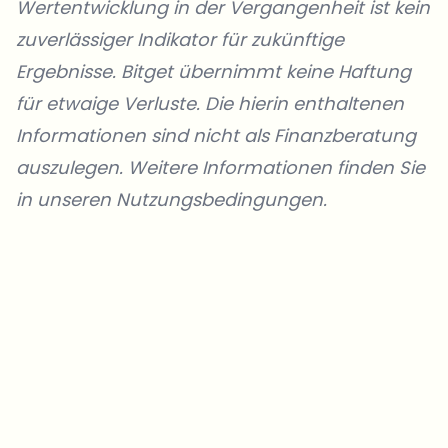
Wertentwicklung in der Vergangenheit ist kein
zuverlässiger Indikator für zukünftige
Ergebnisse. Bitget übernimmt keine Haftung
für etwaige Verluste. Die hierin enthaltenen
Informationen sind nicht als Finanzberatung
auszulegen.
Weitere Informationen
finden Sie
in unseren
Nutzungsbedingungen
.
Welche Themen sollen wir vertiefen?
Wähle aus, was dich aktuell beschäftigt. Deine Auswahl fließt direkt
in unsere Themenplanung ein.
Crypto-News, die wirklich Mehrwert bringen.
Wöchentlich. 60 Sekunden Lesezeit. Sorgfältig kuratiert von unserer
Redaktion — kein Hype, keine Werbe-Mails, kein Spam.