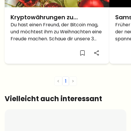
Kryptowährungen zu
Sams
Weihnachten? – 3 tolle
Du hast einen Freund, der Bitcoin mag,
mit W
Früher
und möchtest ihm zu Weihnachten eine
der n
Geschenkideen für Bitcoin
Kryp
Freude machen. Schaue dir unsere 3
spanne
Fans
tollen Geschenkideen an!
das iP
Smartp
dies al
Techno
Smartp
<
1
>
Vielleicht auch interessant