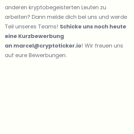
anderen kryptobegeisterten Leuten zu
arbeiten? Dann melde dich bei uns und werde
Teil unseres Teams!
Schicke uns noch heute
eine Kurzbewerbung
an marcel@cryptoticker.io
! Wir freuen uns
auf eure Bewerbungen.
Welche Themen sollen wir vertiefen?
Wähle aus, was dich aktuell beschäftigt. Deine Auswahl fließt direkt
in unsere Themenplanung ein.
Crypto-News, die wirklich Mehrwert bringen.