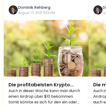
Dominik Rehberg
D
August 17, 2021 11:52 PM
J
Die profitabelsten Krypto
Die m
Airdrops der Woche! KW 33
Auch in dieser Woche kann man durch
Kryp
Auch i
einen Airdrop über $10 bekommen.
Airdro
KW 2
Somit könnte es sich für den ein oder
auch e