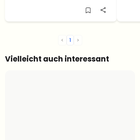
anderen lohnen.
man si
<
1
>
Vielleicht auch interessant