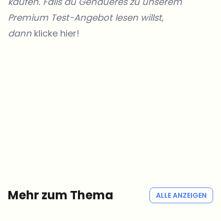
kaufen. Falls du Genaueres zu unserem
Premium Test-Angebot lesen willst,
dann
klicke hier!
Welche Themen sollen wir vertiefen?
Wähle aus, was dich aktuell beschäftigt. Deine Auswahl fließt direkt
in unsere Themenplanung ein.
Crypto-News, die wirklich Mehrwert bringen.
Wöchentlich. 60 Sekunden Lesezeit. Sorgfältig kuratiert von unserer
Redaktion — kein Hype, keine Werbe-Mails, kein Spam.
Kein Spam
Datenschutzerklärung
Mehr zum Thema
ALLE ANZEIGEN