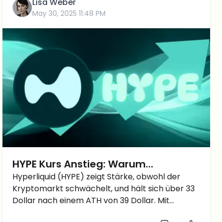
Lisa Weber
May 30, 2025 11:48 PM
HYPE Kurs Anstieg: Warum
Hyperliquid trotz Marktabschwung
Hyperliquid (HYPE) zeigt Stärke, obwohl der
Kryptomarkt schwächelt, und hält sich über 33
steigt?
Dollar nach einem ATH von 39 Dollar. Mit
wachsendem Interesse und starken