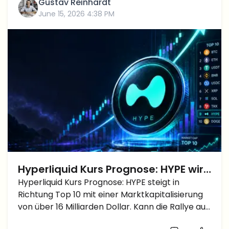
Gustav Reinhardt
June 15, 2026 4:38 PM
Hyperliquid Kurs Prognose: HYPE wird
zum Top 10 Kandidaten, während
Hyperliquid Kurs Prognose: HYPE steigt in
Richtung Top 10 mit einer Marktkapitalisierung
die Marktkapitalisierung über 16
von über 16 Milliarden Dollar. Kann die Rallye auf
Milliarden Dollar steigt
70, 75 und 80 Dollar weitergehen?