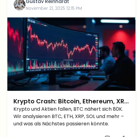
Gustav Reinhardt
November 21, 2025 12:15 PM
Krypto Crash: Bitcoin, Ethereum, XRP
und mehr stürzen ab – was kommt
Krypto und Aktien fallen, BTC nähert sich 80K.
Wir analysieren BTC, ETH, XRP, SOL und mehr –
jetzt?
und was als Nächstes passieren könnte.