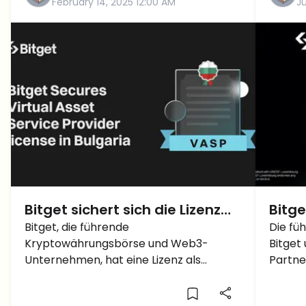
February 14, 2025 12:00 AM
J
Bitget sichert sich die Lizenz
Bitge
als Virtual Asset Service
Bitget, die führende
Chan
Die fü
Kryptowährungsbörse und Web3-
Bitget
Provider in Bulgarien
300.
Unternehmen, hat eine Lizenz als
Partne
Bloc
Anbieter virtueller Vermögenswerte
und te
ermö
(VASP) von der Nationalen
Mädch