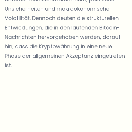
Unsicherheiten und makroökonomische
Volatilität. Dennoch deuten die strukturellen
Entwicklungen, die in den laufenden Bitcoin-
Nachrichten hervorgehoben werden, darauf
hin, dass die Kryptowährung in eine neue
Phase der allgemeinen Akzeptanz eingetreten
ist.
Welche Themen sollen wir vertiefen?
Wähle aus, was dich aktuell beschäftigt. Deine Auswahl fließt direkt
in unsere Themenplanung ein.
Crypto-News, die wirklich Mehrwert bringen.