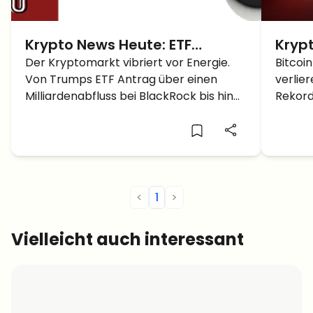
Krypto News Heute: ETF
Kryp
Schockwellen, Trumps mutiger
Der Kryptomarkt vibriert vor Energie.
Präs
Bitcoi
Von Trumps ETF Antrag über einen
verlie
Bitcoin Schachzug und Altcoin
Amt –
Milliardenabfluss bei BlackRock bis hin
Rekord
Momentum im Aufwind
zu einem Altcoin Ausbruch – die
Analys
heutigen Schlagzeilen markieren einen
bald e
Wendepunkt für Trader und
Institutionen.
<
1
>
Vielleicht auch interessant