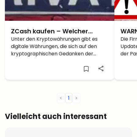
ZCash kaufen – Welcher
WARN
Privacy Coin macht 2020 das
Unter den Kryptowährungen gibt es
Keys
Die Fi
digitale Währungen, die sich auf den
Update
Rennen?
Featu
kryptographischen Gedanken der
der Pa
Blockchain konzentriert haben,
sind au
sogenannte “Privacy Coins.” Unter den
bekanntesten, anonymen Währungen
sind ZCash (ZEC), Monero (XMR) , Dash
(DASH) und Zcoin (XZC). ZCash kaufen –
Kurs […]
<
1
>
Vielleicht auch interessant