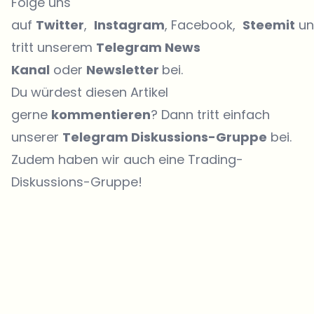
Folge uns
auf
Twitter
,
Instagram
, Facebook,
Steemit
un
tritt unserem
Telegram News
Kanal
oder
Newsletter
bei.
Du würdest diesen Artikel
gerne
kommentieren
? Dann tritt einfach
unserer
Telegram Diskussions-Gruppe
bei.
Zudem haben wir auch eine
Trading-
Diskussions-Gruppe
!
Welche Themen sollen wir vertiefen?
Wähle aus, was dich aktuell beschäftigt. Deine Auswahl fließt direkt
in unsere Themenplanung ein.