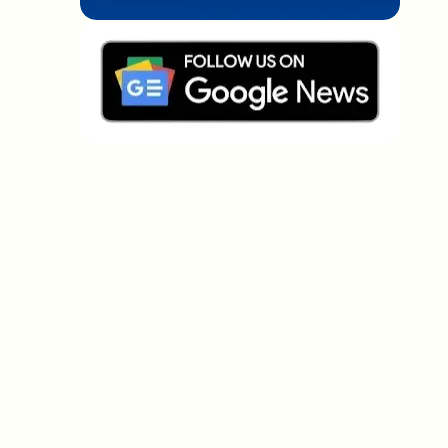
Welche Themen sollen wir vertiefen?
Wähle aus, was dich aktuell beschäftigt. Deine
Auswahl fließt direkt in unsere Themenplanung ein.
Crypto-News, die wirklich Mehrwert
bringen.
Wöchentlich. 60 Sekunden Lesezeit. Sorgfältig
kuratiert von unserer Redaktion — kein Hype, keine
Werbe-Mails, kein Spam.