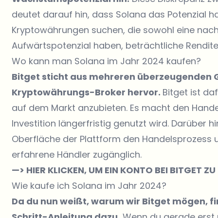
deutet darauf hin, dass Solana das Potenzial ha
Kryptowährungen suchen, die sowohl eine nachg
Aufwärtspotenzial haben, beträchtliche Rendite
Wo kann man Solana im Jahr 2024 kaufen?
Bitget
sticht aus mehreren überzeugenden G
Kryptowährungs-Broker hervor.
Bitget ist d
auf dem Markt anzubieten. Es macht den Handel 
Investition längerfristig genutzt wird. Darüber 
Oberfläche der Plattform den Handelsprozess u
erfahrene Händler zugänglich.
—> HIER KLICKEN, UM EIN KONTO BEI BITGET Z
Wie kaufe ich Solana im Jahr 2024?
Da du nun weißt, warum wir Bitget mögen, fin
Schritt-Anleitung dazu.
Wenn du gerade erst m