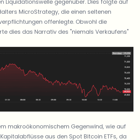
en Liquidationswelle gegenüber. Dies folgte auf
alters MicroStrategy, die einen seltenen
verpflichtungen offenlegte. Obwohl die
te dies das Narrativ des "niemals Verkaufens"
ndem makroökonomischem Gegenwind, wie auf
Kapitalabflüsse aus den Spot Bitcoin ETFs, da