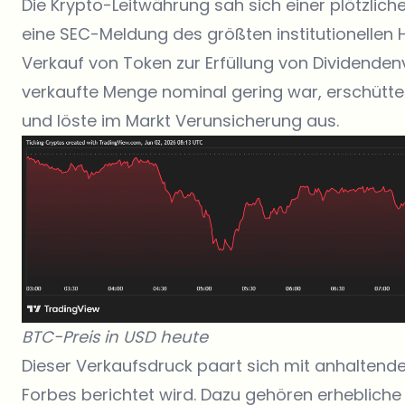
Die Krypto-Leitwährung sah sich einer plötzlich
eine SEC-Meldung des größten institutionellen H
Verkauf von Token zur Erfüllung von Dividenden
verkaufte Menge nominal gering war, erschütter
und löste im Markt Verunsicherung aus.
BTC-Preis in USD heute
Dieser Verkaufsdruck paart sich mit anhalte
Forbes
berichtet wird. Dazu gehören erhebliche 