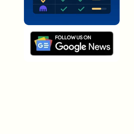
Welche Themen sollen wir vertiefen?
Wähle aus, was dich aktuell beschäftigt. Deine
Auswahl fließt direkt in unsere Themenplanung ein.
Crypto-News, die wirklich Mehrwert
bringen.