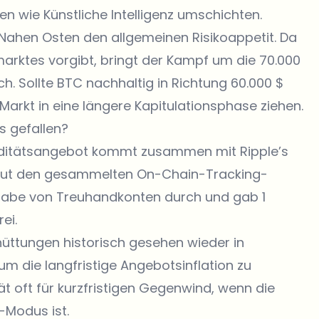
ren wie Künstliche Intelligenz umschichten.
ahen Osten den allgemeinen Risikoappetit. Da
marktes vorgibt, bringt der Kampf um die 70.000
ch. Sollte BTC nachhaltig in Richtung 60.000 $
arkt in eine längere Kapitulationsphase ziehen.
s gefallen?
quiditätsangebot kommt zusammen mit
Ripple
’s
aut den gesammelten On-Chain-Tracking-
eigabe von Treuhandkonten durch und gab 1
ei.
üttungen historisch gesehen wieder in
m die langfristige Angebotsinflation zu
tät oft für kurzfristigen Gegenwind, wenn die
-Modus ist.