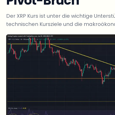
Pivot-Bruch
Der XRP Kurs ist unter die wichtige Unterstü
technischen Kursziele und die makroöko