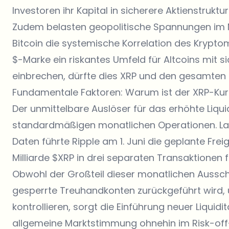
Investoren ihr Kapital in sicherere Aktienstruktu
Zudem belasten geopolitische Spannungen im N
Bitcoin die systemische Korrelation des Krypto
$-Marke ein riskantes Umfeld für Altcoins mit si
einbrechen, dürfte dies XRP und den gesamten M
Fundamentale Faktoren: Warum ist der XRP-Kur
Der unmittelbare Auslöser für das erhöhte Li
standardmäßigen monatlichen Operationen. L
Daten führte Ripple am 1. Juni die geplante Fr
Milliarde $XRP in drei separaten Transaktionen fr
Obwohl der Großteil dieser monatlichen Aussch
gesperrte Treuhandkonten zurückgeführt wird, u
kontrollieren, sorgt die Einführung neuer Liquidi
allgemeine Marktstimmung ohnehin im Risk-off