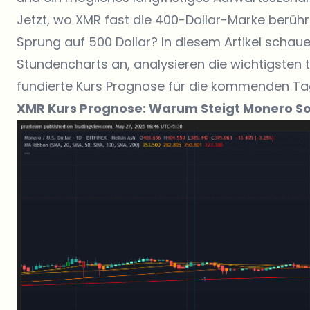
Jetzt, wo XMR fast die 400-Dollar-Marke berühr
Sprung auf 500 Dollar? In diesem Artikel schau
Stundencharts an, analysieren die wichtigsten 
fundierte Kurs Prognose für die kommenden Ta
XMR Kurs Prognose: Warum Steigt Monero So