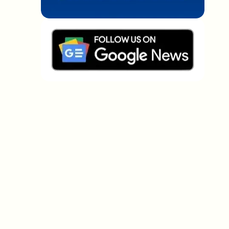
Welche Themen sollen wir vertiefen?
Wähle aus, was dich aktuell beschäftigt. Deine
Auswahl fließt direkt in unsere Themenplanung ein.
Crypto-News, die wirklich Mehrwert
bringen.
Wöchentlich. 60 Sekunden Lesezeit. Sorgfältig
kuratiert von unserer Redaktion — kein Hype, keine
Werbe-Mails, kein Spam.