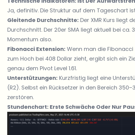
Technische Indikatoren: Ist Der Aufwärtstre
Ja, definitiv. Die Struktur auf dem Tageschart ist 
Gleitende Durchschnitte:
Der XMR Kurs liegt d
Durchschnitt. Der 20er SMA liegt aktuell bei ca. 
Momentum also.
Fibonacci Extension:
Wenn man die Fibonacci E
zum Hoch bei 408 Dollar zieht, ergibt sich ein Zi
genau dem Pivot Level 1.61.
Unterstützungen:
Kurzfristig liegt eine Unterst
(R2). Selbst ein Rücksetzer in den Bereich 350–
zerstören.
Stundenchart: Erste Schwäche Oder Nur Pau