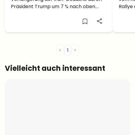
Verlängerung für Iran: Keimt
Präsident Trump um 7 % nach oben.
Rallye 
Hoffnung auf Frieden?
Anleger hoffen nun auf erfolgreiche
Korrek
Friedensgespräche.
Marke.
<
1
>
Vielleicht auch interessant