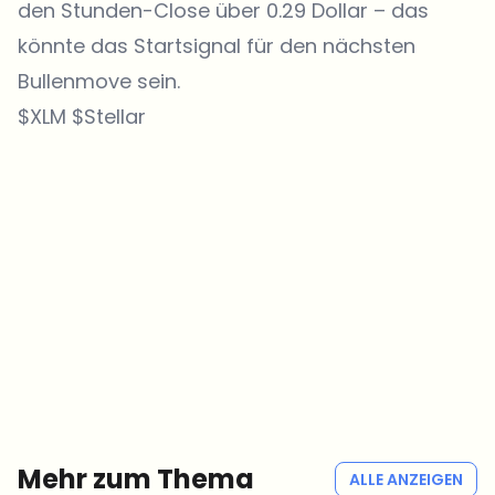
den Stunden-Close über 0.29 Dollar – das
könnte das Startsignal für den nächsten
Bullenmove sein.
$XLM $Stellar
Welche Themen sollen wir vertiefen?
Wähle aus, was dich aktuell beschäftigt. Deine Auswahl fließt direkt
in unsere Themenplanung ein.
Crypto-News, die wirklich Mehrwert bringen.
Wöchentlich. 60 Sekunden Lesezeit. Sorgfältig kuratiert von unserer
Redaktion — kein Hype, keine Werbe-Mails, kein Spam.
Kein Spam
Datenschutzerklärung
Mehr zum Thema
ALLE ANZEIGEN