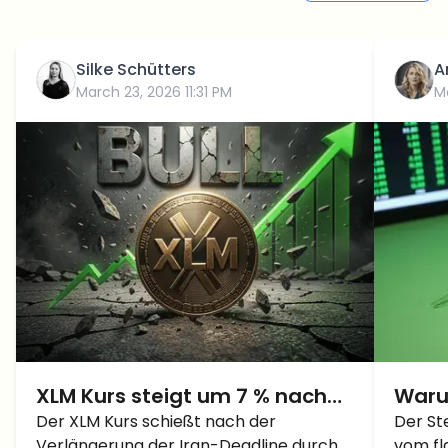
Silke Schütters
A
March 23, 2026 11:31 PM
M
XLM Kurs steigt um 7 % nach
Waru
Trump-Deadline-
Der XLM Kurs schießt nach der
(XLM
Der St
Verlängerung der Iran-Deadline durch
vom fl