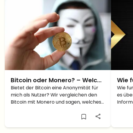
Bitcoin oder Monero? – Welche
Wie 
Kryptowährung benötigst du
Bietet der Bitcoin eine Anonymität für
Mini
Wie fu
mich als Nutzer? Wir vergleichen den
es übe
für Anonymität?
Toke
Bitcoin mit Monero und sagen, welches
Inform
Netzwerk dich anonym macht.
Transa