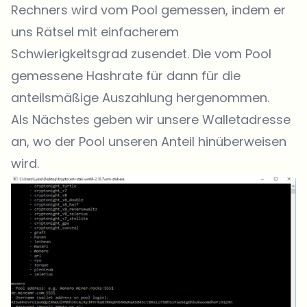
Rechners wird vom Pool gemessen, indem er
uns Rätsel mit einfacherem
Schwierigkeitsgrad zusendet. Die vom Pool
gemessene Hashrate für dann für die
anteilsmäßige Auszahlung hergenommen.
Als Nächstes geben wir unsere Walletadresse
an, wo der Pool unseren Anteil hinüberweisen
wird.