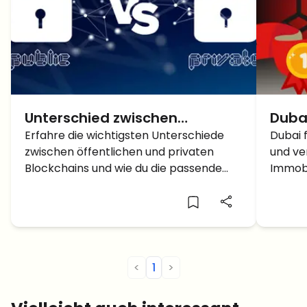
Unterschied zwischen
Dubai
öffentlichen und privaten
Erfahre die wichtigsten Unterschiede
Milli
Dubai 
zwischen öffentlichen und privaten
und ve
Blockchains
Toke
Blockchains und wie du die passende
Immobi
Immo
Lösung für dich findest...
Wandel
wichtig
<
1
>