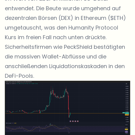
entwendet. Die Beute wurde umgehend auf
dezentralen Börsen (
DEX
) in Ethereum ($ETH)
umgetauscht, was den
Humanity Protocol
Kurs
im freien Fall nach unten drückte.
Sicherheitsfirmen wie
PeckShield
bestätigten
die massiven Wallet-Abflüsse und die
anschließenden Liquidationskaskaden in den
DeFi-Pools.