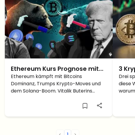
Ethereum Kurs Prognose mit
3 Kr
Vitalik Buterins Neuer Führung
Ethereum kämpft mit Bitcoins
dies
Drei s
Dominanz, Trumps Krypto-Moves und
diese 
Nach ETH Kurs Problemen im
behal
dem Solana-Boom. Vitalik Buterins
warum 
Schatten von Bitcoin
Führungswechsel soll Ethereums
kommen
Zukunft neu gestalten. Was erwartet
und Ku
den ETH Kurs?
<
1
>