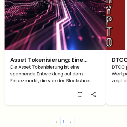
Asset Tokenisierung: Eine
DTCC
Einführung über die
Die Asset Tokenisierung ist eine
Wertp
DTCC p
spannende Entwicklung auf dem
Wertpa
Umwandlung von
Stree
Finanzmarkt, die von der Blockchain
zeigt 
Vermögenswerten
Bloc
Technologie vorangetrieben wird.
Blockc
<
1
>