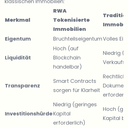
klassischen Immobilien:
RWA
Traditio
Merkmal
Tokenisierte
Immobil
Immobilien
Eigentum
Bruchteilseigentum
Volles Ei
Hoch (auf
Niedrig (
Liquidität
Blockchain
Verkaufs
handelbar)
Rechtlich
Smart Contracts
Transparenz
Dokumen
sorgen für Klarheit
erforderli
Niedrig (geringes
Hoch (gr
Investitionshürde
Kapital
Kapital b
erforderlich)